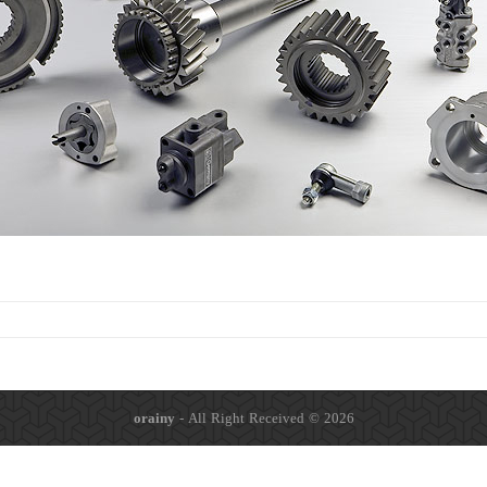
orainy
- All Right Received © 2026